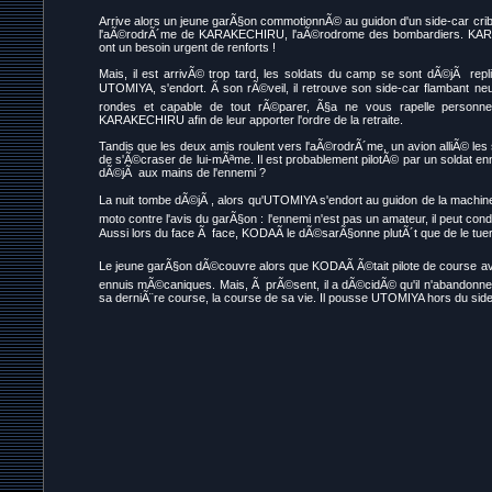
Arrive alors un jeune garÃ§on commotionnÃ© au guidon d'un side-car cribl
l'aÃ©rodrÃ´me de KARAKECHIRU, l'aÃ©rodrome des bombardiers. KARAK
ont un besoin urgent de renforts !
Mais, il est arrivÃ© trop tard, les soldats du camp se sont dÃ©jÃ rep
UTOMIYA, s'endort. Ã son rÃ©veil, il retrouve son side-car flambant n
rondes et capable de tout rÃ©parer, Ã§a ne vous rapelle personn
KARAKECHIRU afin de leur apporter l'ordre de la retraite.
Tandis que les deux amis roulent vers l'aÃ©rodrÃ´me, un avion alliÃ© les su
de s'Ã©craser de lui-mÃªme. Il est probablement pilotÃ© par un soldat e
dÃ©jÃ aux mains de l'ennemi ?
La nuit tombe dÃ©jÃ , alors qu'UTOMIYA s'endort au guidon de la machine
moto contre l'avis du garÃ§on : l'ennemi n'est pas un amateur, il peut condu
Aussi lors du face Ã face, KODAÃ le dÃ©sarÃ§onne plutÃ´t que de le tuer : 
Le jeune garÃ§on dÃ©couvre alors que KODAÃ Ã©tait pilote de course av
ennuis mÃ©caniques. Mais, Ã prÃ©sent, il a dÃ©cidÃ© qu'il n'abandonnerai
sa derniÃ¨re course, la course de sa vie. Il pousse UTOMIYA hors du side-c