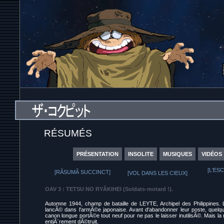
RÉSUMÉS
PRÉSENTATION
INSOLITE
MUSIQUES
VIDÉOS
[L'ES
[RÃSUMÃ SUCCINCT]
[VOL DANS LES CIEUX]
OAV 3 : TETSU NO RYÃKIHEI (Soldats-motard !).
Automne 1944, champ de bataille de LEYTE, Archipel des Philippines. 
lancÃ© dans l'armÃ©e japonaise. Avant d'abandonner leur poste, quelq
canon longue portÃ©e tout neuf pour ne pas le laisser inutilisÃ©. Mais l
entiÃ¨rement dÃ©truit.