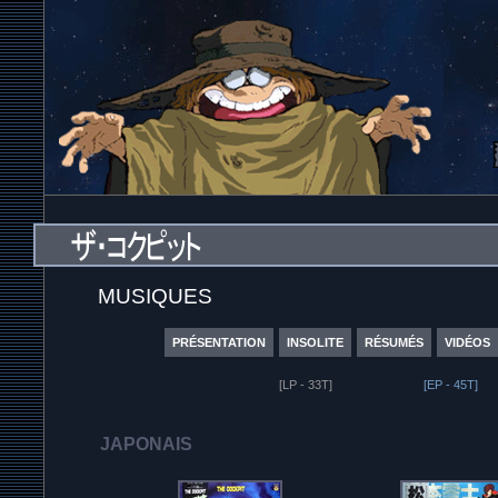
MUSIQUES
PRÉSENTATION
INSOLITE
RÉSUMÉS
VIDÉOS
[LP - 33T]
[EP - 45T]
JAPONAIS