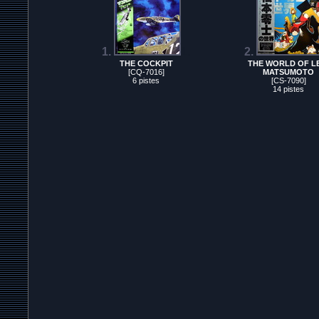
1.
1.
2.
THE COCKPIT
THE WORLD OF LE
[CQ-7016]
MATSUMOTO
6 pistes
[CS-7090]
14 pistes