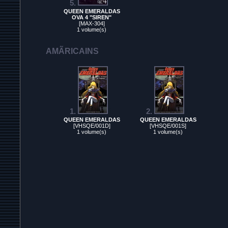
5.
5.
QUEEN EMERALDAS
OVA 4 "SIREN"
[MAX-304]
1 volume(s)
AMÃRICAINS
1.
1.
2.
2.
QUEEN EMERALDAS
QUEEN EMERALDAS
[VHSQE/001D]
[VHSQE/001S]
1 volume(s)
1 volume(s)