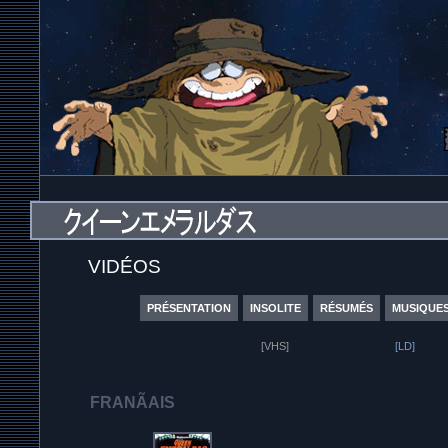
VIDÉOS
PRÉSENTATION
INSOLITE
RÉSUMÉS
MUSIQUE
[VHS]
[LD]
FRANÃAIS