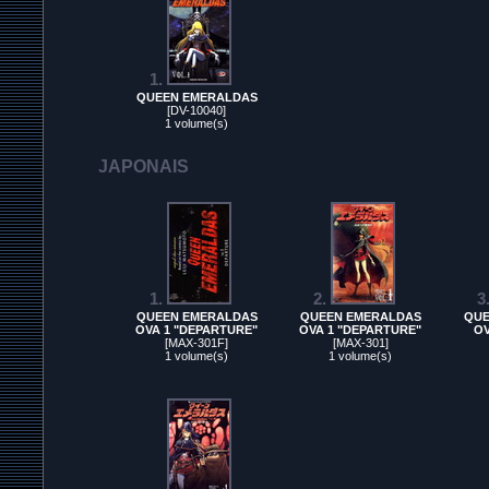
1.
1.
QUEEN EMERALDAS
[DV-10040]
1 volume(s)
JAPONAIS
1.
1.
2.
2.
3
QUEEN EMERALDAS
QUEEN EMERALDAS
QUE
OVA 1 "DEPARTURE"
OVA 1 "DEPARTURE"
OV
[MAX-301F]
[MAX-301]
1 volume(s)
1 volume(s)