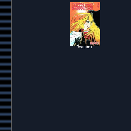
VOLUME 1