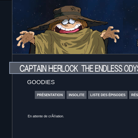
GOODIES
PRÉSENTATION
INSOLITE
LISTE DES ÉPISODES
RÉ
En attente de crÃ©ation.