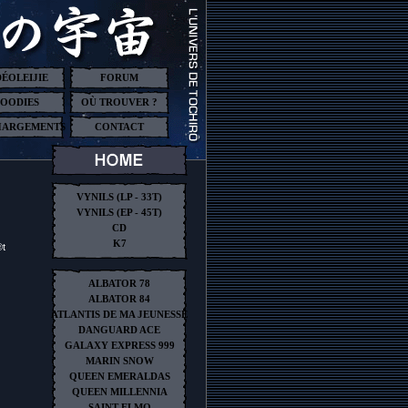
DÉOLEIJIE
FORUM
OODIES
OÙ TROUVER ?
HARGEMENTS
CONTACT
VYNILS (LP - 33T)
VYNILS (EP - 45T)
CD
K7
®t
ALBATOR 78
ALBATOR 84
ATLANTIS DE MA JEUNESSE
DANGUARD ACE
GALAXY EXPRESS 999
MARIN SNOW
QUEEN EMERALDAS
QUEEN MILLENNIA
SAINT ELMO