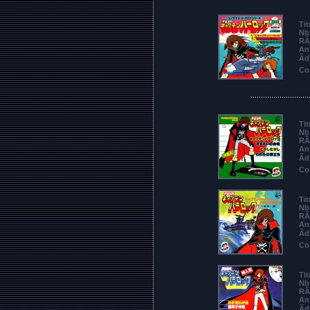
Tit
Nb 
RÃ
An
Ãd
Co
............................
Tit
Nb 
RÃ
An
Ãd
Co
Tit
Nb 
RÃ
An
Ãd
Co
Tit
Nb 
RÃ
An
Ãd