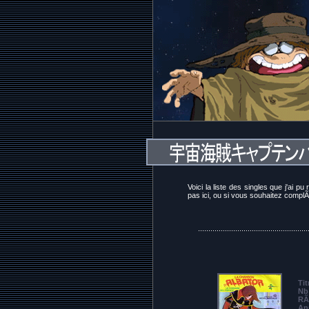
Voici la liste des singles que j'ai
pas ici, ou si vous souhaitez complÃ
.....................................................
Tit
Nb 
RÃ
An