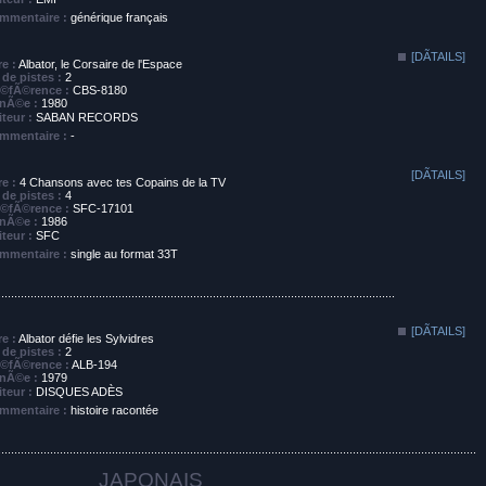
mmentaire :
générique français
[DÃTAILS]
re :
Albator, le Corsaire de l'Espace
de pistes :
2
©fÃ©rence :
CBS-8180
nÃ©e :
1980
iteur :
SABAN RECORDS
mmentaire :
-
[DÃTAILS]
re :
4 Chansons avec tes Copains de la TV
de pistes :
4
©fÃ©rence :
SFC-17101
nÃ©e :
1986
iteur :
SFC
mmentaire :
single au format 33T
..........................................................................................................................
[DÃTAILS]
re :
Albator défie les Sylvidres
de pistes :
2
©fÃ©rence :
ALB-194
nÃ©e :
1979
iteur :
DISQUES ADÈS
mmentaire :
histoire racontée
...................................................................................................................................................
JAPONAIS