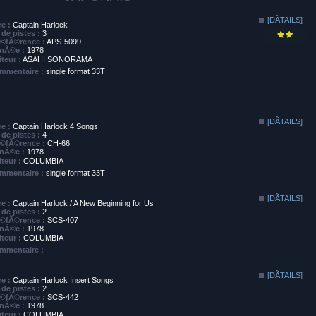
[DÃTAILS]
re :
Captain Harlock
de pistes :
3
©fÃ©rence :
APS-5099
nÃ©e :
1978
iteur :
ASAHI SONORAMA
mmentaire :
single format 33T
..........................................................................................................................
[DÃTAILS]
re :
Captain Harlock 4 Songs
de pistes :
4
©fÃ©rence :
CH-66
nÃ©e :
1978
iteur :
COLUMBIA
mmentaire :
single format 33T
[DÃTAILS]
re :
Captain Harlock / A New Beginning for Us
de pistes :
2
©fÃ©rence :
SCS-407
nÃ©e :
1978
iteur :
COLUMBIA
mmentaire :
-
[DÃTAILS]
re :
Captain Harlock Insert Songs
de pistes :
2
©fÃ©rence :
SCS-442
nÃ©e :
1978
iteur :
COLUMBIA