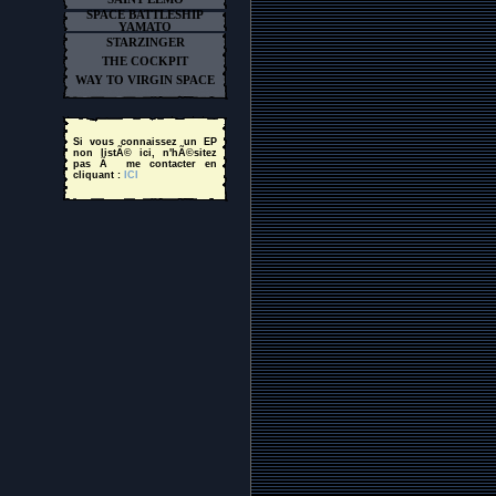
SPACE BATTLESHIP
YAMATO
STARZINGER
THE COCKPIT
WAY TO VIRGIN SPACE
Si vous connaissez un EP
non listÃ© ici, n'hÃ©sitez
pas Ã me contacter en
cliquant :
ICI