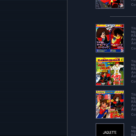
Co
............................
Tit
Nb 
RÃ
An
Ãd
Co
Tit
Nb 
RÃ
An
Ãd
Co
Tit
Nb 
RÃ
An
Ãd
Co
Tit
Nb 
RÃ