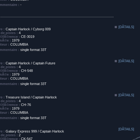
mmentaire :
-
..........................................................................................................................
[DÃTAILS]
re :
Captain Harlock / Cyborg 009
de pistes :
4
©fÃ©rence :
CE-3019
nÃ©e :
1979
iteur :
COLUMBIA
mmentaire :
single format 33T
[DÃTAILS]
re :
Captain Harlock / Captain Future
de pistes :
4
©fÃ©rence :
CH-548
nÃ©e :
1979
iteur :
COLUMBIA
mmentaire :
single format 33T
[DÃTAILS]
re :
Treasure Island / Captain Harlock
de pistes :
4
©fÃ©rence :
CH-76
nÃ©e :
1979
iteur :
COLUMBIA
mmentaire :
single format 33T
[DÃTAILS]
re :
Galaxy Express 999 / Captain Harlock
de pistes :
2
©fÃ©rence :
CK-547