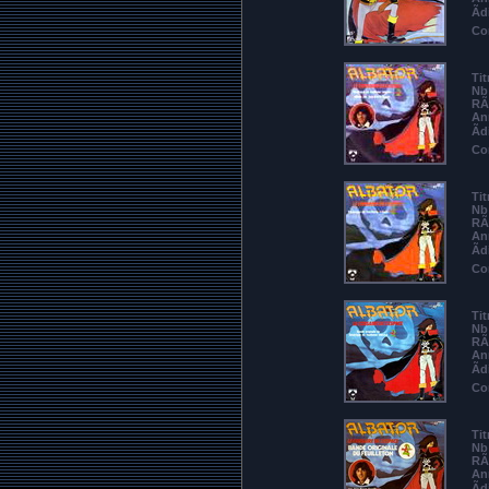
Ãd
Co
Tit
Nb 
RÃ
An
Ãd
Co
Tit
Nb 
RÃ
An
Ãd
Co
Tit
Nb 
RÃ
An
Ãd
Co
Tit
Nb 
RÃ
An
Ãd