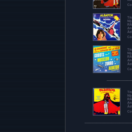
Co
Tit
Nb 
RÃ
An
Ãd
Co
Tit
Nb 
RÃ
An
Ãd
Co
............................
Tit
Nb 
RÃ
An
Ãd
Co
.....................................................