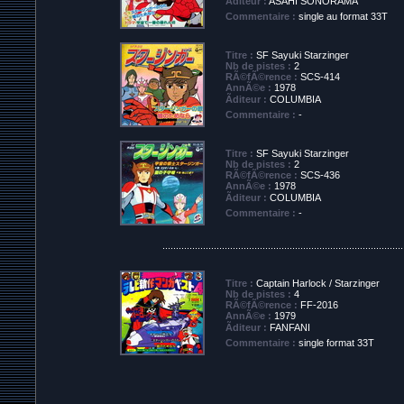
Ãditeur :
ASAHI SONORAMA
Commentaire :
single au format 33T
Titre :
SF Sayuki Starzinger
Nb de pistes :
2
RÃ©fÃ©rence :
SCS-414
AnnÃ©e :
1978
Ãditeur :
COLUMBIA
Commentaire :
-
Titre :
SF Sayuki Starzinger
Nb de pistes :
2
RÃ©fÃ©rence :
SCS-436
AnnÃ©e :
1978
Ãditeur :
COLUMBIA
Commentaire :
-
.........................................................................................
Titre :
Captain Harlock / Starzinger
Nb de pistes :
4
RÃ©fÃ©rence :
FF-2016
AnnÃ©e :
1979
Ãditeur :
FANFANI
Commentaire :
single format 33T