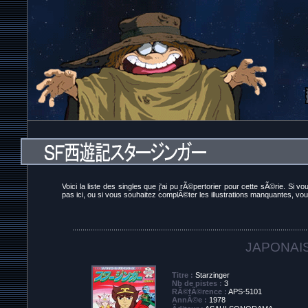
Voici la liste des singles que j'ai pu rÃ©pertorier pour cette sÃ©rie. S
pas ici, ou si vous souhaitez complÃ©ter les illustrations manquantes, vo
..................................................................................................................
JAPONAI
Titre :
Starzinger
Nb de pistes :
3
RÃ©fÃ©rence :
APS-5101
AnnÃ©e :
1978