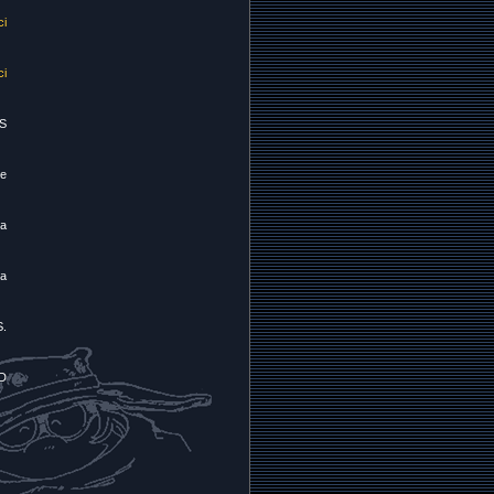
ci
ci
HS
ie
ia
ia
S.
VD