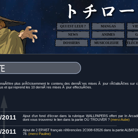
QUI EST LEIJI ?
MANGAS
VI
NEWS
ANIMES
G
DOSSIERS
MUSICOLEIJIE
TÉLÉC
onnaÃ®tre plus prÃ©cisemment le contenu des derniÃ¨res mises Ã jour rÃ©alisÃ©es sur 
ous et qui reprend les 10 derniÃ¨res mises Ã jour effectuÃ©es.
...............................................................................................................................
/2011
Ajout d'un fond d'écran dans la rubrique WALLPAPERS offert par In Arcad
dont vous trouverez le lien dans la partie OÙ TROUVER ?
(merci Aube)
...............................................................................................................................
/2011
Ajout de 2 EP/45T français référencées 2C008-63526 dans la partie ALBAT
78.
(merci Pauline)