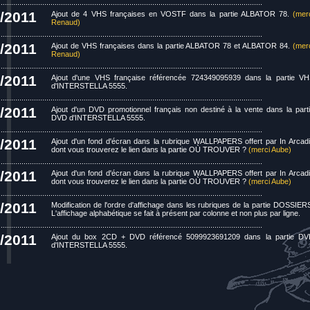
...............................................................................................................................
/2011
Ajout de 4 VHS françaises en VOSTF dans la partie ALBATOR 78.
(mer
Renaud)
...............................................................................................................................
/2011
Ajout de VHS françaises dans la partie ALBATOR 78 et ALBATOR 84.
(mer
Renaud)
...............................................................................................................................
/2011
Ajout d'une VHS française référencée 724349095939 dans la partie V
d'INTERSTELLA 5555.
...............................................................................................................................
/2011
Ajout d'un DVD promotionnel français non destiné à la vente dans la part
DVD d'INTERSTELLA 5555.
...............................................................................................................................
/2011
Ajout d'un fond d'écran dans la rubrique WALLPAPERS offert par In Arcad
dont vous trouverez le lien dans la partie OÙ TROUVER ?
(merci Aube)
...............................................................................................................................
/2011
Ajout d'un fond d'écran dans la rubrique WALLPAPERS offert par In Arcad
dont vous trouverez le lien dans la partie OÙ TROUVER ?
(merci Aube)
...............................................................................................................................
/2011
Modification de l'ordre d'affichage dans les rubriques de la partie DOSSIER
L'affichage alphabétique se fait à présent par colonne et non plus par ligne.
...............................................................................................................................
/2011
Ajout du box 2CD + DVD référencé 5099923691209 dans la partie D
d'INTERSTELLA 5555.