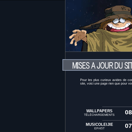
Pour les plus curieux avides de c
site, voici une page rien que pour v
.................................
WALLPAPERS
08
TÉLÉCHARGEMENTS
.................................
MUSICOLEIJIE
07
EP/45T