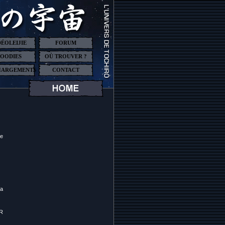
DÉOLEIJIE
FORUM
OODIES
OÙ TROUVER ?
HARGEMENTS
CONTACT
ce
ia
OR