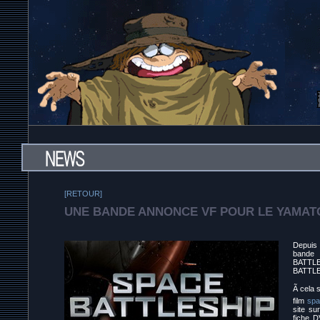
[RETOUR]
UNE BANDE ANNONCE VF POUR LE YAMAT
Depuis 
bande 
BATTLE
BATTLE
Ã cela
film
spa
site su
fiche D