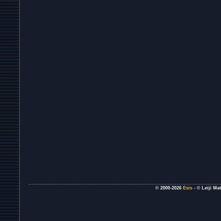
..................................................................................................................................
© 2000-2026
Esis
- © Leiji Ma