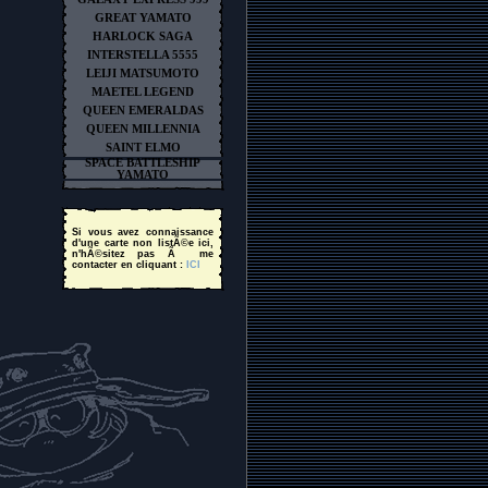
GREAT YAMATO
HARLOCK SAGA
INTERSTELLA 5555
LEIJI MATSUMOTO
MAETEL LEGEND
QUEEN EMERALDAS
QUEEN MILLENNIA
SAINT ELMO
SPACE BATTLESHIP
YAMATO
Si vous avez connaissance
d'une carte non listÃ©e ici,
n'hÃ©sitez pas Ã me
contacter en cliquant :
ICI