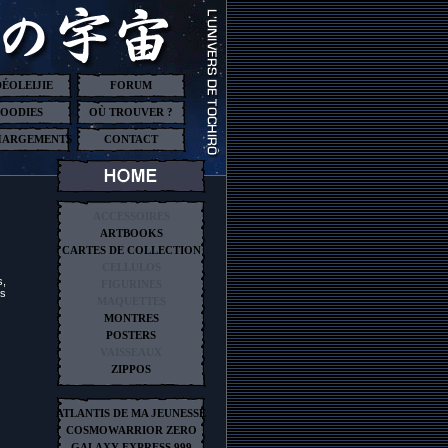
DÉOLEIJIE
FORUM
OODIES
OÙ TROUVER ?
HARGEMENTS
CONTACT
ACCESSOIRES
ARTBOOKS
CARTES DE COLLECTION
CELLULOS
s,
FIGURINES
es
MAQUETTES
MONTRES
POSTERS
VAISSEAUX
ZIPPOS
ATLANTIS DE MA JEUNESSE
COSMOWARRIOR ZERO
GALAXY EXPRESS 999