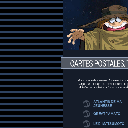
Voici une rubrique entiÃ¨rement con
cartes Ã jouer ou simplement car
diffÃ©rentes sÃ©ries l'univers ani
ATLANTIS DE MA
JEUNESSE
GREAT YAMATO
LEIJI MATSUMOTO