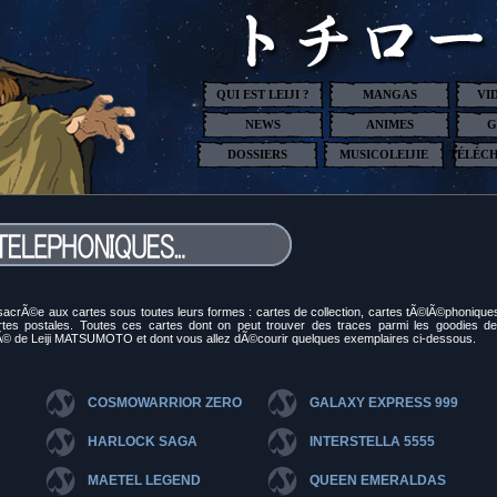
QUI EST LEIJI ?
MANGAS
VI
NEWS
ANIMES
G
DOSSIERS
MUSICOLEIJIE
TÉLÉC
sacrÃ©e aux cartes sous toutes leurs formes : cartes de collection, cartes tÃ©lÃ©phonique
tes postales. Toutes ces cartes dont on peut trouver des traces parmi les goodies d
mÃ© de Leiji MATSUMOTO et dont vous allez dÃ©courir quelques exemplaires ci-dessous.
COSMOWARRIOR ZERO
GALAXY EXPRESS 999
HARLOCK SAGA
INTERSTELLA 5555
MAETEL LEGEND
QUEEN EMERALDAS