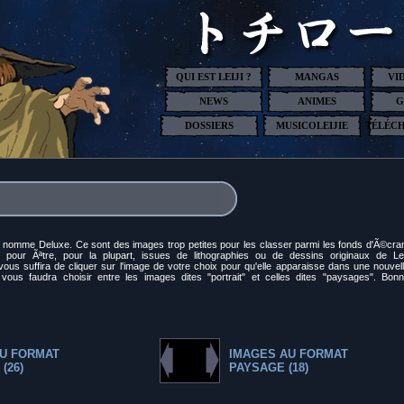
QUI EST LEIJI ?
MANGAS
VI
NEWS
ANIMES
G
DOSSIERS
MUSICOLEIJIE
TÉLÉC
e nomme Deluxe. Ce sont des images trop petites pour les classer parmi les fonds d'Ã©cra
 pour Ãªtre, pour la plupart, issues de lithographies ou de dessins originaux de Lei
ous suffira de cliquer sur l'image de votre choix pour qu'elle apparaisse dans une nouvel
 vous faudra choisir entre les images dites "portrait" et celles dites "paysages". Bon
U FORMAT
IMAGES AU FORMAT
(26)
PAYSAGE (18)