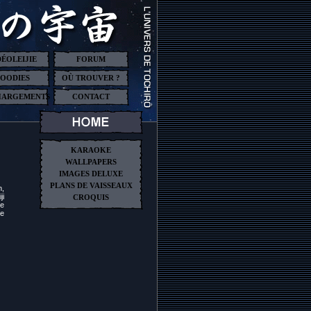
DÉOLEIJIE
FORUM
OODIES
OÙ TROUVER ?
HARGEMENTS
CONTACT
KARAOKE
WALLPAPERS
IMAGES DELUXE
PLANS DE VAISSEAUX
n,
ji
CROQUIS
le
ne