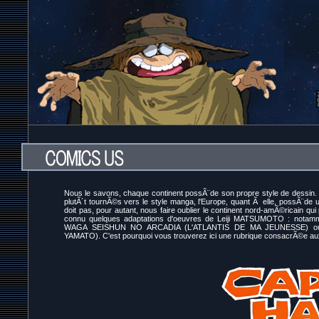
Nous le savons, chaque continent possÃ¨de son propre style de dessin. S
plutÃ´t tournÃ©s vers le style manga, l'Europe, quant Ã elle, possÃ¨de
doit pas, pour autant, nous faire oublier le continent nord-amÃ©ricain qui
connu quelques adaptations d'oeuvres de Leiji MATSUMOTO : notamm
WAGA SEISHUN NO ARCADIA (L'ATLANTIS DE MA JEUNESSE) ou
YAMATO). C'est pourquoi vous trouverez ici une rubrique consacrÃ©e a