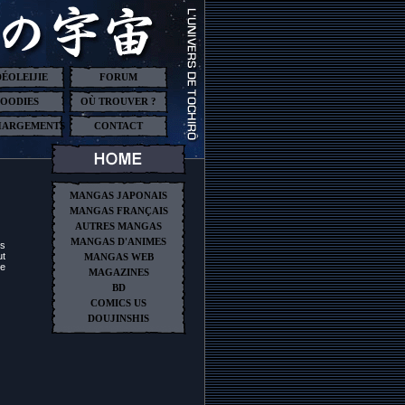
DÉOLEIJIE
FORUM
OODIES
OÙ TROUVER ?
HARGEMENTS
CONTACT
MANGAS JAPONAIS
MANGAS FRANÇAIS
AUTRES MANGAS
MANGAS D'ANIMES
us
ut
MANGAS WEB
le
MAGAZINES
BD
COMICS US
DOUJINSHIS