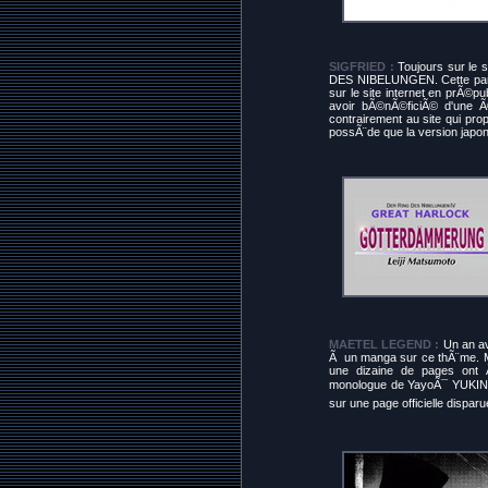
SIGFRIED :
Toujours sur le s
DES NIBELUNGEN. Cette partie
sur le site internet en prÃ©pub
avoir bÃ©nÃ©ficiÃ© d'une Ã
contrairement au site qui pr
possÃ¨de que la version japo
MAETEL LEGEND :
Un an av
Ã un manga sur ce thÃ¨me. Ma
une dizaine de pages ont 
monologue de YayoÃ¯ YUKINO
sur une page officielle dispar