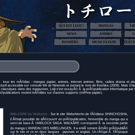
QUI EST LEIJI ?
MANGAS
VI
NEWS
ANIMES
G
DOSSIERS
MUSICOLEIJIE
TÉLÉC
ous les mÃ©dias : mangas papier, animes, internet animes, films, radios drama et pl
f accessible sur console Wii de Nintendo et portant le nom de Koshika (2009). Mais il fa
s classiques dans des magazines, Leiji s'est essayÃ© Ã la prÃ©publication informatique par 
rÃ©publications restent inÃ©dites sur d'autres supports (mÃªme papier).
WALKÃRE (la Walkyrie) :
Sur le site Webshincho de l'Ã©diteur SHINCHOSHA,
il Ã©tait possible de dÃ©couvrir en prÃ©publication, l'ensemble du manga qui a
servi de base Ã HARLOCK SAGA. WALKÃRE correspond Ã la seconde partie
du manga L'ANNEAU DES NIBELUNGEN. Il a entiÃ¨rement Ã©tÃ© prÃ©publiÃ©
sur le site et ce en deux langues : japonais et anglais. Un rÃ©gal Ã l'Ã©poque