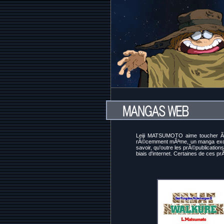
Leiji MATSUMOTO aime toucher Ã t
rÃ©cemment mÃªme, un manga exclusi
savoir, qu'outre les prÃ©publication
biais d'internet. Certaines de ces p