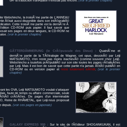
oÃ¹ la traduction franÃ§aise n'existait pas encore.
(voir le premier chapitre)
ite Webshincho, la troisiÃ¨me partie de L'ANNEAU
 Ã©tait aussi disponible dans son intÃ©gralitÃ©
lication. Cette troisiÃ¨me partie est la derniÃ¨re Ã
©dition CD-ROM puis papier. Il faut savoir que
oposait ses pages en deux langues, le CD-ROM ne
naise.
(voir le premier chapitre)
GÃTTERDÃMMERUNG (le CrÃ©puscule des Dieux) :
QuatriÃ¨me et
derniÃ¨re partie de la TÃ©tralogie de Wagner, cet opus, dessinÃ© par Leiji
MATSUMOTO, n'en reste pas moins inachevÃ© (comme souvent chez Leiji).
Webshincho a toutefois prÃ©publiÃ© sur son site toutes les pages rÃ©alisÃ©es
par Leiji. Mais il est bon de savoir que cette partie n'a jamais Ã©tÃ© publiÃ© en
CD-ROM ou en version papier et
reste totalement inÃ©dit
.
(voir le premier
chapitre)
ant les OVA, Leiji MATSUMOTO voulait s'attaquer
is, faute de temps ou affaire commerciale, seule
Ã©tÃ© crÃ©Ã©es. Dix pages d'un interminable
, Reine de RHÃMETAL, que Leiji nous proposait
ue depuis.
(voir ces pages en japonais)
GALAXY EXPRESS 999 :
Sur le site de l'Ã©diteur SHOGANKUKAN, il est