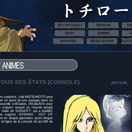
QUI EST LEIJI ?
MANGAS
VI
NEWS
ANIMES
G
DOSSIERS
MUSICOLEIJIE
TÉLÉC
OUS SES ÃTATS (CONSOLE)
[RETOUR]
des supports, Leiji MATSUMOTO peut
sser un autre de ses mangas dans un
e nouvelle crÃ©ation, rÃ©alisÃ©e pour
n support auquel on n'aurait jamais
c l'aide de SUNSOFT, qui a publiÃ©
ªme support, KOSHIKA - OUT OF
t en langue japonaise qu'en langue
e en ligne de la console de jeu WII de