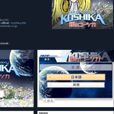
ika.info
officiel :
koshika.info
nintendo.co.jp
onsole :