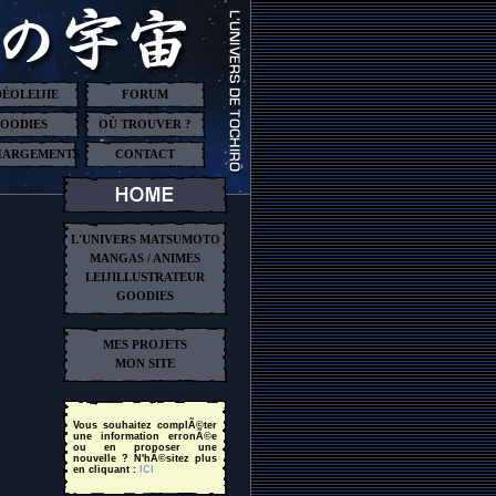
DÉOLEIJIE
FORUM
OODIES
OÙ TROUVER ?
HARGEMENTS
CONTACT
L'UNIVERS MATSUMOTO
MANGAS / ANIMES
LEIJILLUSTRATEUR
GOODIES
MES PROJETS
MON SITE
Vous souhaitez complÃ©ter
une information erronÃ©e
ou en proposer une
nouvelle ? N'hÃ©sitez plus
en cliquant :
ICI