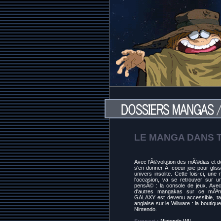
LE MANGA DANS T
Avec l'Ã©volution des mÃ©dias et 
s'en donner Ã coeur joie pour gli
univers insolite. Cette fois-ci, un
l'occasion, va se retrouver sur u
pensÃ© : la console de jeux. Ave
d'autres mangakas sur ce mÃ
GALAXY est devenu accessible, tan
anglaise sur le Wiiware : la boutiqu
Nintendo.