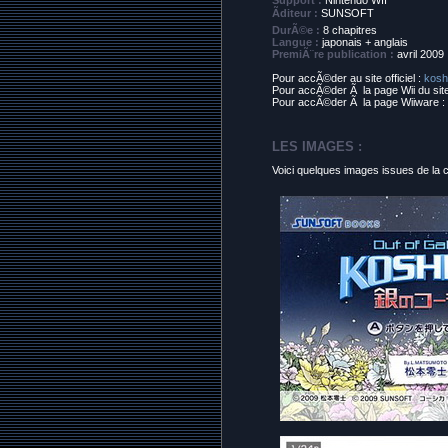
Support :
Nintendo WII
Ãditeur :
SUNSOFT
DurÃ©e :
8 chapitres
Langue :
japonais + anglais
PremiÃ¨re publication :
avril 2009
Pour accÃ©der au site officiel :
kosh
Pour accÃ©der Ã la page Wii du site 
Pour accÃ©der Ã la page Wiiware :
LES IMAGES :
Voici quelques images issues de la c