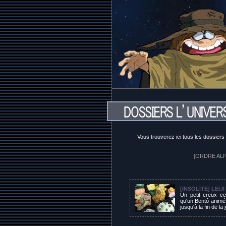
Vous trouverez ici tous les dossier
[ORDRE ALP
[INSOLITE] LEIJ
Un petit creux ce
qu'un Bentô animé 
jusqu'à la fin de la 