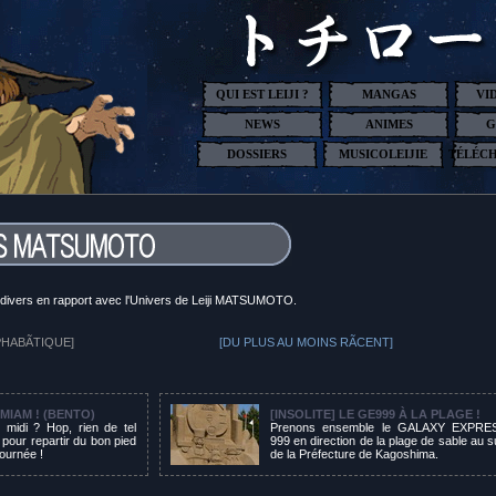
QUI EST LEIJI ?
MANGAS
VI
NEWS
ANIMES
G
DOSSIERS
MUSICOLEIJIE
TÉLÉC
s divers en rapport avec l'Univers de Leiji MATSUMOTO.
HABÃTIQUE]
[DU PLUS AU MOINS RÃCENT]
I MIAM ! (BENTO)
[INSOLITE] LE GE999 À LA PLAGE !
 midi ? Hop, rien de tel
Prenons ensemble le GALAXY EXPRE
pour repartir du bon pied
999 en direction de la plage de sable au 
journée !
de la Préfecture de Kagoshima.