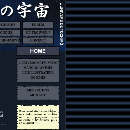
DÉOLEIJIE
FORUM
OODIES
OÙ TROUVER ?
HARGEMENTS
CONTACT
L'UNIVERS MATSUMOTO
MANGAS / ANIMES
LEIJILLUSTRATEUR
GOODIES
MES PROJETS
MON SITE
Vous souhaitez complÃ©ter
SS
une information erronÃ©e
sud
ou en proposer une
nouvelle ? N'hÃ©sitez plus
en cliquant :
ICI